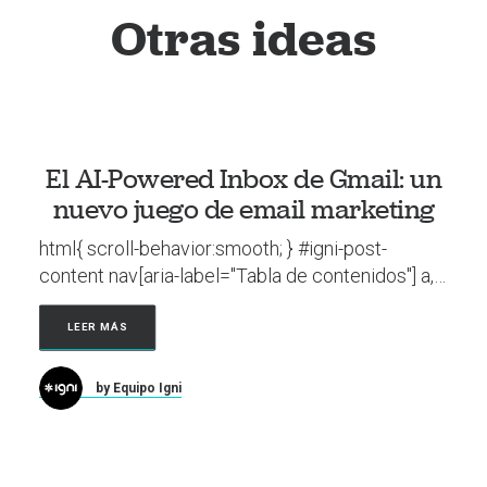
Otras ideas
El AI-Powered Inbox de Gmail: un
nuevo juego de email marketing
html{ scroll-behavior:smooth; } #igni-post-
content nav[aria-label="Tabla de contenidos"] a,…
LEER MÁS
by Equipo Igni